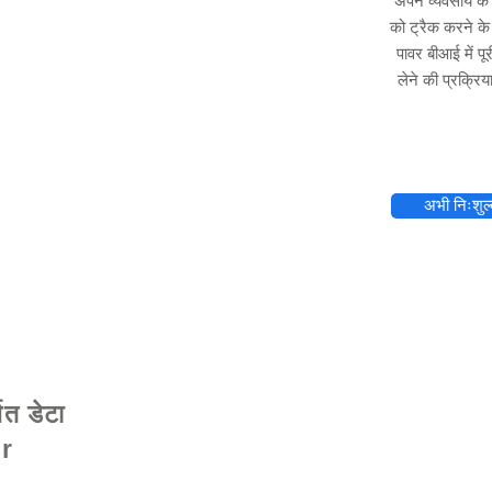
अपने व्यवसाय के 
को ट्रैक करने के
पावर बीआई में पू
लेने की प्रक्र
elhelp.org
अभी निःशुल्क
मित डेटा
Hr