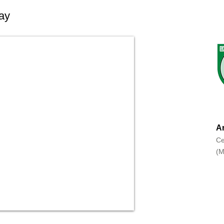
ay
An
Ce
(M