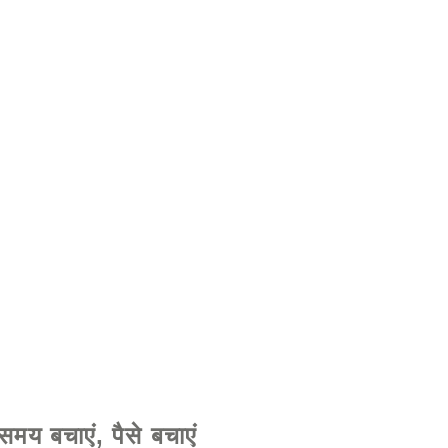
वारा - www.excelhelp.org
समय बचाएं, पैसे बचाएं