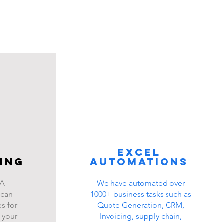
Excel
ing
automations
BA
We have automated over
 can
1000+ business tasks such as
s for
Quote Generation, CRM,
 your
Invoicing, supply chain,