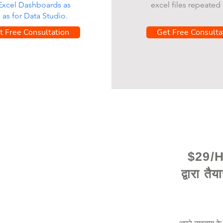
 Excel Dashboards as
excel files repeated 
l as for Data Studio.
t Free Consultation
Get Free Consulta
$29/Hr
द्वारा तै