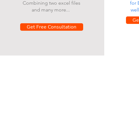
Combining two excel files
for
and many more...
wel
Ge
Get Free Consultation