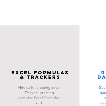
Excel FOrmulas
R
& Trackers
d
Hire us for creating Excel
Get 
Trackers, creating
das
complex Excel Formulas,
y
and
pro